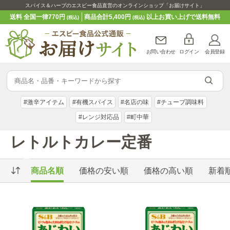
スパイス＆ハーブのエスビー食品直営のオンラインショップ「お届けサイト」
送料 全国一律770円
商品合計5,400円
以上お買い上げで送料無料
(税込)
(税込)
お問い合わせ
ログイン
会員登録
#激辛アイテム
#有機スパイス
#名店の味
#チューブ調味料
#レンジ対応品
#町中華
レトルトカレー定番
商品名順
価格の安い順
価格の高い順
新着