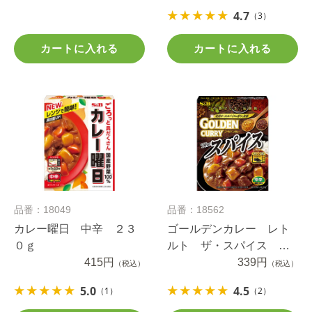
4.7
（3）
カートに入れる
カートに入れる
品番：18049
品番：18562
カレー曜日 中辛 ２３
ゴールデンカレー レト
０ｇ
ルト ザ・スパイス 中
415円
辛 ２００ｇ
339円
（税込）
（税込）
5.0
4.5
（1）
（2）