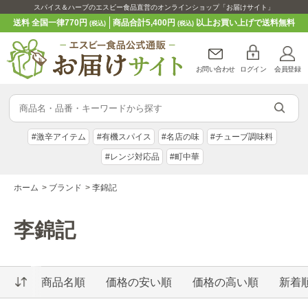
スパイス＆ハーブのエスビー食品直営のオンラインショップ「お届けサイト」
送料 全国一律770円
商品合計5,400円
以上お買い上げで送料無料
(税込)
(税込)
お問い合わせ
ログイン
会員登録
#激辛アイテム
#有機スパイス
#名店の味
#チューブ調味料
#レンジ対応品
#町中華
ホーム
>
ブランド
>
李錦記
李錦記
商品名順
価格の安い順
価格の高い順
新着