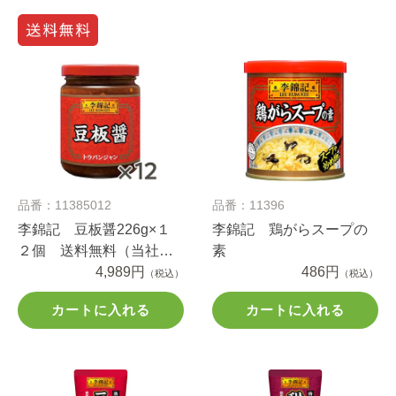
品番：11385012
品番：11396
李錦記 豆板醤226g×１
李錦記 鶏がらスープの
２個 送料無料（当社負
素
担）
4,989円
486円
（税込）
（税込）
カートに入れる
カートに入れる