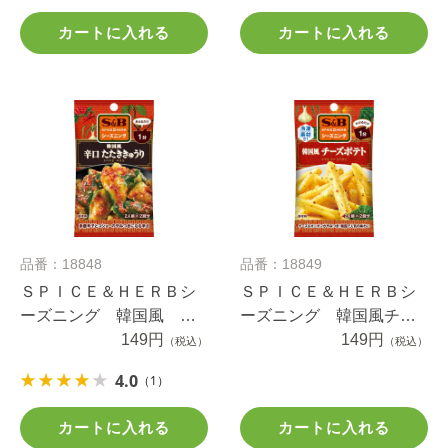
カートに入れる
カートに入れる
品番：18848
品番：18849
ＳＰＩＣＥ＆ＨＥＲＢシ
ＳＰＩＣＥ＆ＨＥＲＢシ
ーズニング 韓国風 辛
ーズニング 韓国風チー
口 たたききゅうり １
149円
ズポテト １１.４ｇ
149円
（税込）
（税込）
２ｇ
4.0
（1）
カートに入れる
カートに入れる