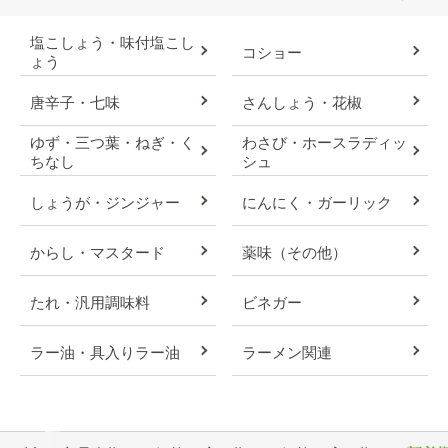
塩こしょう・味付塩こし
コショー
ょう
唐辛子・七味
さんしょう・花椒
ゆず・三つ葉・ねぎ・く
わさび・ホースラディッ
ちなし
シュ
しょうが・ジンジャー
にんにく・ガーリック
からし・マスタード
薬味（その他）
たれ・汎用調味料
ビネガー
ラー油・具入りラー油
ラーメン関連