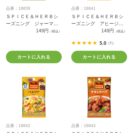
品番：18839
品番：18841
ＳＰＩＣＥ＆ＨＥＲＢシ
ＳＰＩＣＥ＆ＨＥＲＢシ
ーズニング ジャーマン
ーズニング アヒージ
ポテト チーズ＆カレー
149円
ョ １０ｇ
149円
（税込）
（税込）
味 １４ｇ
5.0
（1）
カートに入れる
カートに入れる
品番：18842
品番：18843