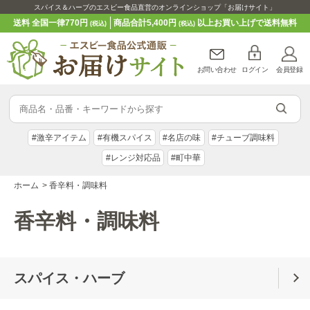
スパイス＆ハーブのエスビー食品直営のオンラインショップ「お届けサイト」
送料 全国一律770円
商品合計5,400円
以上お買い上げで送料無料
(税込)
(税込)
お問い合わせ
ログイン
会員登録
#激辛アイテム
#有機スパイス
#名店の味
#チューブ調味料
#レンジ対応品
#町中華
ホーム
>
香辛料・調味料
香辛料・調味料
スパイス・ハーブ