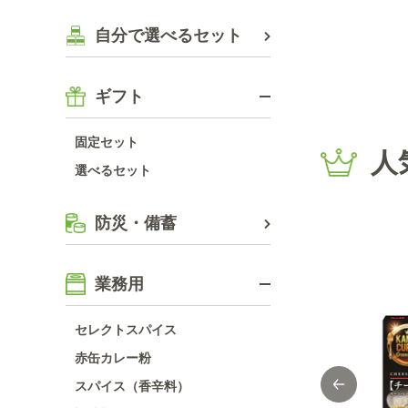
自分で選べるセット
ギフト
固定セット
人
選べるセット
防災・備蓄
9
10
位
位
業務用
セレクトスパイス
赤缶カレー粉
スパイス（香辛料）