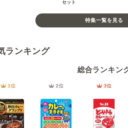
セット
特集一覧を見る
気ランキング
総合ランキン
1
2
3
位
位
位