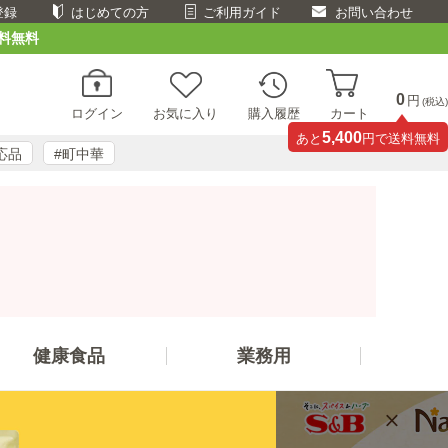
登録
はじめての方
ご利用ガイド
お問い合わせ
料無料
0
円
(税込)
ログイン
お気に入り
購入履歴
カート
5,400
あと
円で送料無料
応品
#町中華
健康食品
業務用