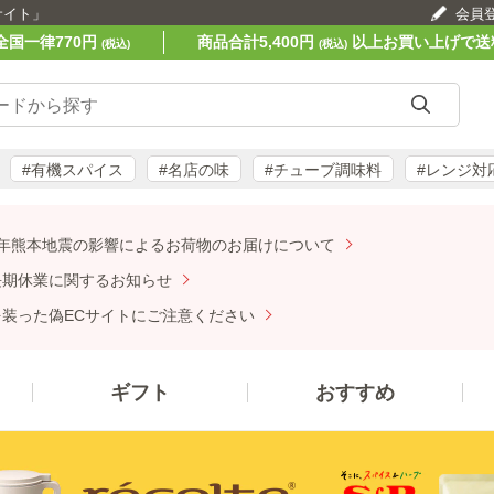
サイト」
会員
全国一律770円
商品合計5,400円
以上お買い上げで送
(税込)
(税込)
#有機スパイス
#名店の味
#チューブ調味料
#レンジ対
年熊本地震の影響によるお荷物のお届けについて
期休業に関するお知らせ
装った偽ECサイトにご注意ください
ギフト
おすすめ