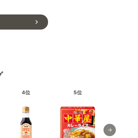
グ
4
5
6
位
位
位