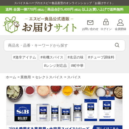
スパイス＆ハーブのエスビー食品直営のオンラインショップ「お届けサイト」
送料 全国一律770円
商品合計5,400円
以上お買い上げで送料無料
(税込)
(税込)
お問い合わせ
ログイン
会員登録
#激辛アイテム
#有機スパイス
#名店の味
#チューブ調味料
#レンジ対応品
#町中華
ホーム
>
業務用
>
セレクトスパイス
>
スパイス